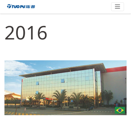
Skip
拓
to
content
普
2016
·
科
技
平
台
型
企
业