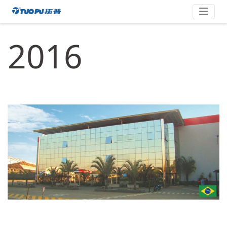
Zum
拓
Inhalt
springen
普
2016
·
科
技
平
台
型
企
业