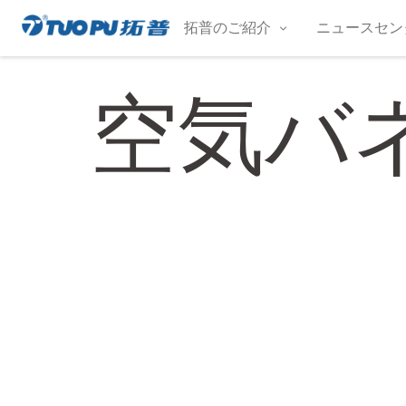
コ
拓普のご紹介
ニュースセン
ン
拓
テ
普
ン
空気バ
·
ツ
科
へ
技
ス
平
キ
ッ
台
プ
型
企
业