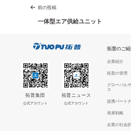
投
前の投稿
稿
一体型エア供給ユニット
ナ
ビ
拓普のご紹
ゲ
ー
企業紹介
シ
拓普の管理
ョ
グローバル
ス
ン
拓普集団
拓普ニュース
提携パート
公式アカウント
公式アカウント
発展戦略
企業の社会