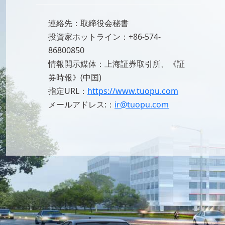
連絡先：取締役会秘書
投資家ホットライン：+86-574-
86800850
情報開示媒体：上海証券取引所、《証
券時報》(中国)
指定URL：
https://www.tuopu.com
メールアドレス:：
ir@tuopu.com