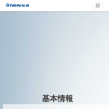
コ
拓
ン
テ
普
ン
·
ツ
科
へ
技
ス
平
キ
台
ッ
型
プ
企
业
基本情報