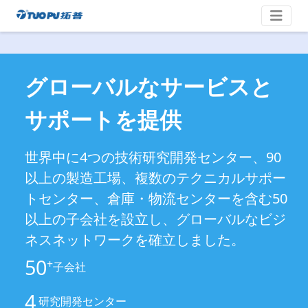
コ
拓
ン
テ
普
ン
·
ツ
グローバルなサービスと
科
へ
技
ス
サポートを提供
平
キ
台
ッ
型
世界中に4つの技術研究開発センター、90
プ
企
以上の製造工場、複数のテクニカルサポー
业
トセンター、倉庫・物流センターを含む50
以上の子会社を設立し、グローバルなビジ
ネスネットワークを確立しました。
50
+
子会社
4
研究開発センター