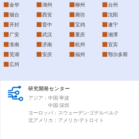
金华
湖州
柳州
台州
烟台
西安
廊坊
沈阳
开封
晋中
宝鸡
遂宁
广安
武汉
重庆
湘潭
淮南
济南
杭州
宜宾
芜湖
安庆
福州
鄂尔多斯
広州
研究開発センター
アジア：
中国·寧波
中国·深圳
ヨーロッパ：
スウェーデン·ゴデルベルク
北アメリカ：
アメリカ·デトロイト