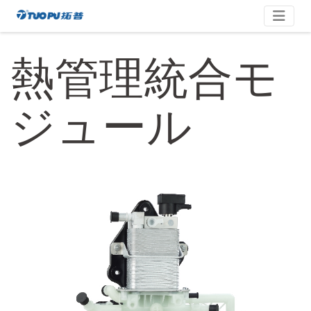
コ
拓
ン
テ
普
熱管理統合モ
ン
·
ツ
科
へ
技
ジュール
ス
平
キ
台
ッ
型
プ
企
业