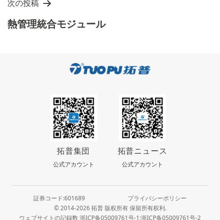
ゲ
次の投稿
ー
熱管理統合モジュール
シ
ョ
ン
拓普集団
拓普ニュース
公式アカウント
公式アカウント
証券コード:601689
プライバシーポリシー
© 2014-2026 拓普 版权所有 保留所有权利.
ウェブサイトの記録数 浙ICP备05009761号-1;浙ICP备05009761号-2