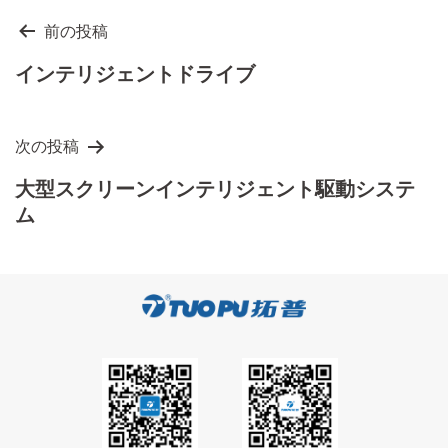
投
前の投稿
稿
インテリジェントドライブ
ナ
ビ
ゲ
次の投稿
ー
大型スクリーンインテリジェント駆動システ
シ
ム
ョ
ン