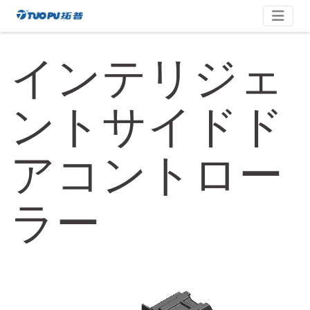
コ
拓
ン
テ
普
インテリジェ
ン
·
ツ
科
へ
技
ントサイドド
ス
平
キ
台
ッ
アコントロー
型
プ
企
业
ラー