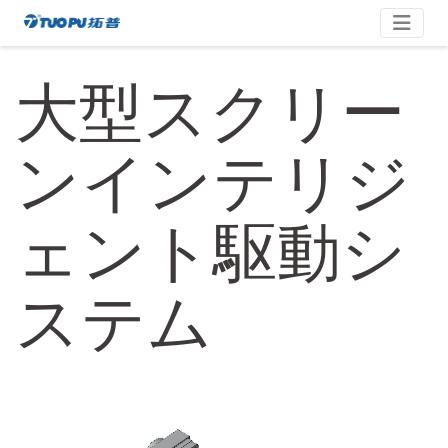
コ
拓
ン
テ
普
大型スクリー
ン
·
ツ
科
へ
技
ンインテリジ
ス
平
キ
台
ッ
ェント駆動シ
型
プ
企
业
ステム