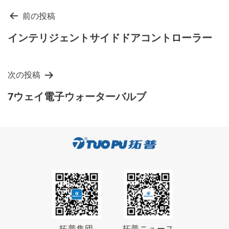
投
前の投稿
稿
インテリジェントサイドドアコントローラー
ナ
ビ
ゲ
次の投稿
ー
7ウェイ電子ウォーターバルブ
シ
ョ
ン
拓普集団
拓普ニュース