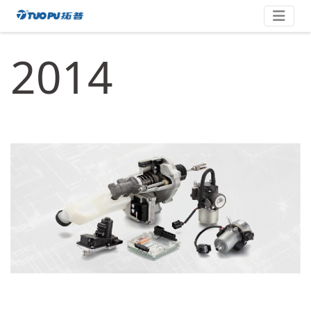
Skip
拓
to
content
普
2014
·
科
技
平
台
型
企
业