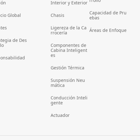
rrollo
ión
Interior y Exterior
Capacidad de Pru
icio Global
Chasis
ebas
ntes
Ligereza de la Ca
Áreas de Enfoque
rrocería
ategia de Des
lo
Componentes de
Cabina Inteligent
es
onsabilidad
Gestión Térmica
Suspensión Neu
mática
Conducción Inteli
gente
Actuador