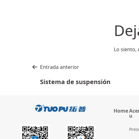
Dej
Lo siento,
Navegación
Entrada anterior
de
Sistema de suspensión
entradas
Home
Ace
u
Pres