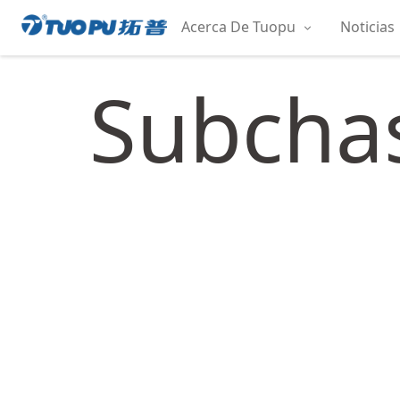
Saltar
Acerca De Tuopu
Noticias
al
拓
contenido
普
Subchas
·
科
技
平
台
型
企
业