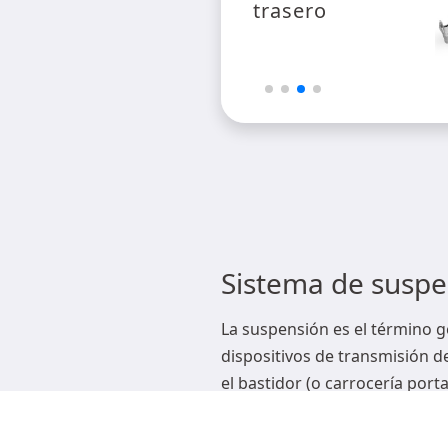
Sistema de suspe
La suspensión es el término g
dispositivos de transmisión d
el bastidor (o carrocería porta
(o rueda), Su función es transm
actúan entre las ruedas y el b