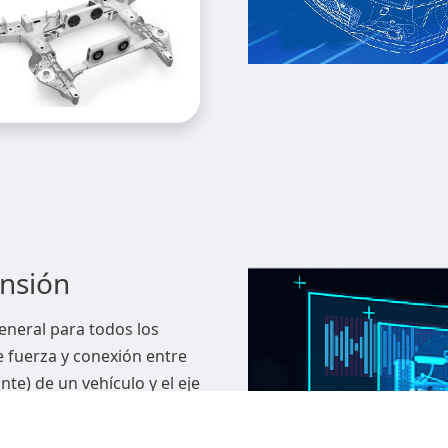
trasero
nsión
eneral para todos los
e fuerza y conexión entre
nte) de un vehículo y el eje
itir la fuerza y el par que
astidor, y amortiguar la