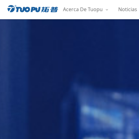
Saltar
Acerca De Tuopu
Noticias
al
拓
contenido
普
·
科
技
平
台
型
企
业