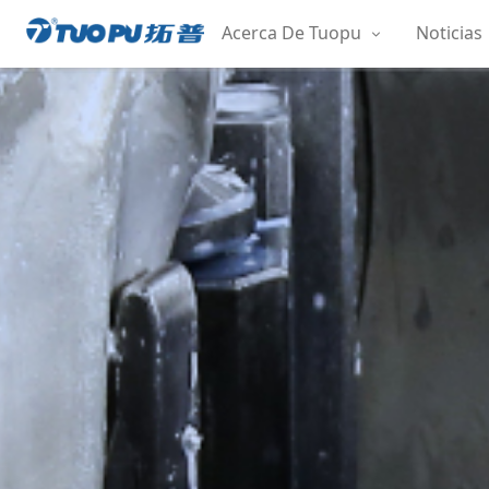
Saltar
Acerca De Tuopu
Noticias
al
拓
contenido
普
·
科
技
平
台
型
企
业