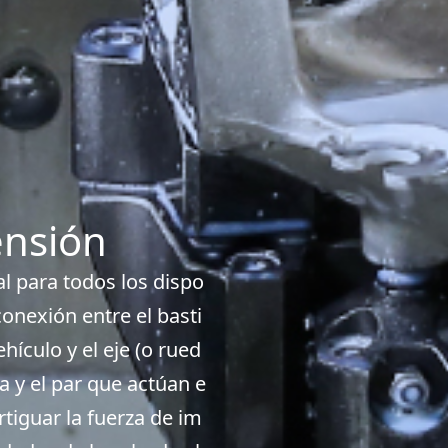
ensión
l para todos los dispo
conexión entre el basti
hículo y el eje (o rued
za y el par que actúan e
rtiguar la fuerza de im