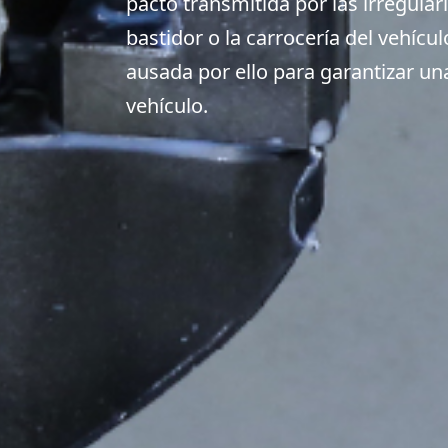
pacto transmitida por las irregular
bastidor o la carrocería del vehícul
ausada por ello para garantizar u
vehículo.