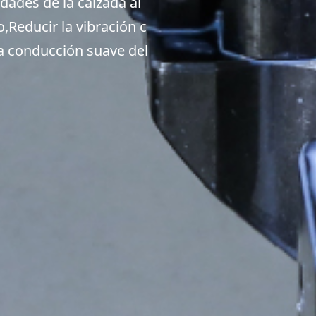
idades de la calzada al
o,Reducir la vibración c
na conducción suave del