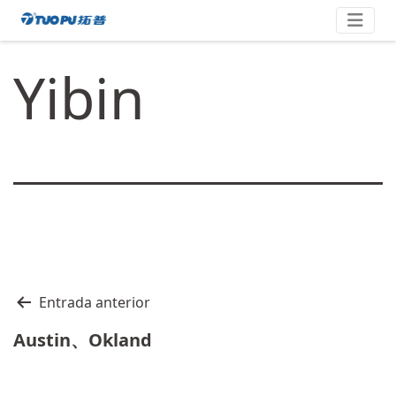
Saltar
拓
al
contenido
普
Yibin
·
科
技
平
台
型
企
业
Navegación
Entrada anterior
de
Austin、Okland
entradas