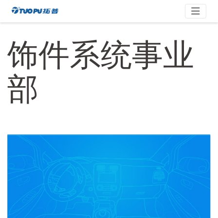
Skip
拓
to
content
普
饰件系统事业
·
科
技
部
平
台
型
企
业