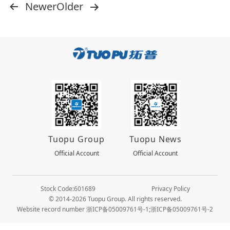
文
Newer
Older
章
分
页
Tuopu Group
Tuopu News
Official Account
Official Account
Stock Code:601689
Privacy Policy
© 2014-2026 Tuopu Group. All rights reserved.
Website record number 浙ICP备05009761号-1;浙ICP备05009761号-2