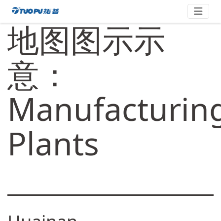
Skip
拓
to
地图图示示
content
普
·
科
意：
技
平
Manufacturin
台
型
企
Plants
业