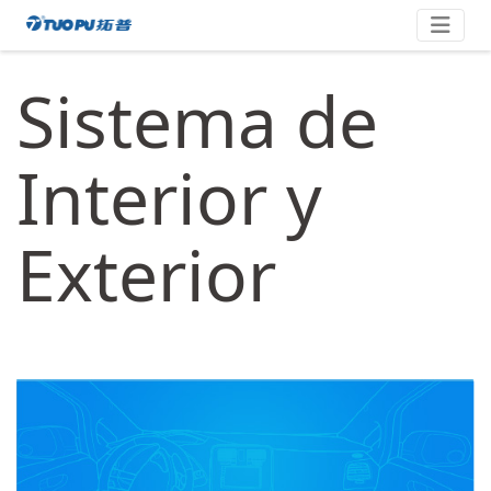
Saltar
拓
al
contenido
普
Sistema de
·
科
技
Interior y
平
台
Exterior
型
企
业