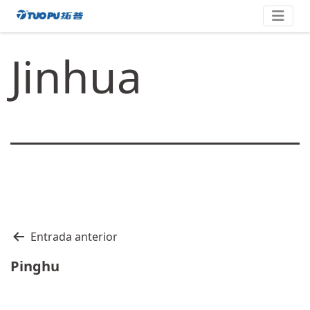
Saltar
拓
al
contenido
普
Jinhua
·
科
技
平
台
型
企
业
Navegación
Entrada anterior
de
Pinghu
entradas