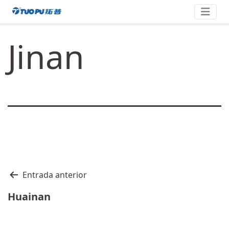
Saltar
拓
al
contenido
普
Jinan
·
科
技
平
台
型
企
业
Navegación
Entrada anterior
de
Huainan
entradas