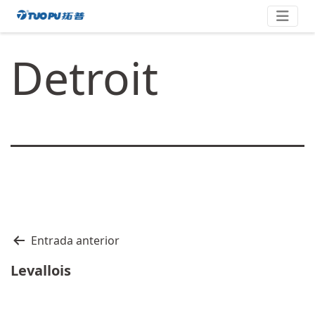
Saltar
拓
al
contenido
普
Detroit
·
科
技
平
台
型
企
业
Navegación
Entrada anterior
de
Levallois
entradas