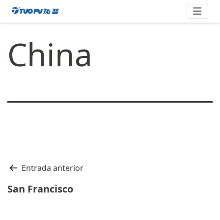
Saltar
拓
al
contenido
普
China
·
科
技
平
台
型
企
业
Navegación
Entrada anterior
de
San Francisco
entradas