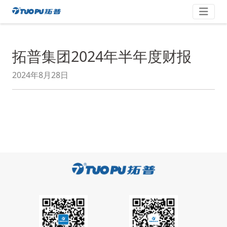
Saltar
拓
al
contenido
普
·
拓普集团2024年半年度财报
科
技
2024年8月28日
平
台
型
企
业