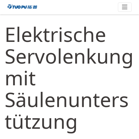
Zum
拓
Inhalt
springen
普
Elektrische
·
科
技
Servolenkung
平
台
mit
型
企
业
Säulenunters
tützung