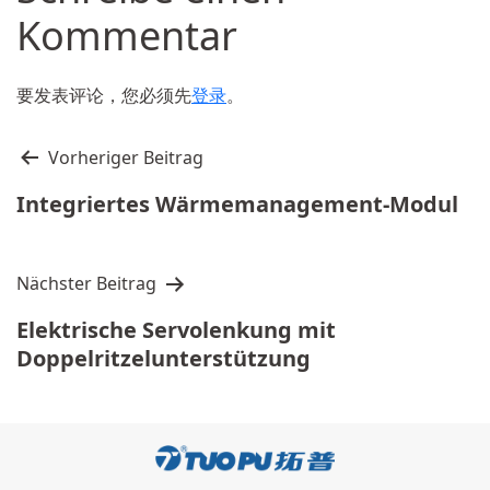
Kommentar
要发表评论，您必须先
登录
。
文
Vorheriger Beitrag
章
Integriertes Wärmemanagement-Modul
导
航
Nächster Beitrag
Elektrische Servolenkung mit
Doppelritzelunterstützung