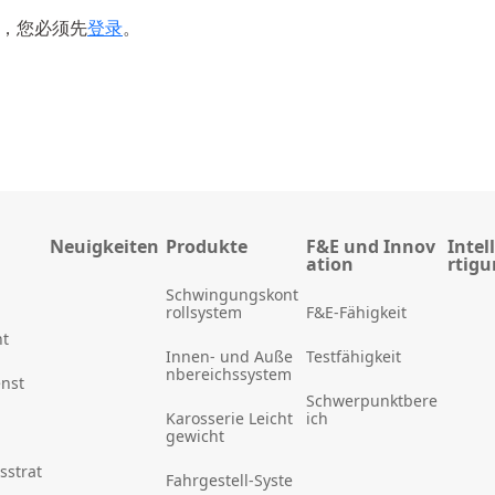
，您必须先
登录
。
Neuigkeiten
Produkte
F&E und Innov
Intel
ation
rtig
Schwingungskont
rollsystem
F&E-Fähigkeit
t
Innen- und Auße
Testfähigkeit
nbereichssystem
enst
Schwerpunktbere
Karosserie Leicht
ich
gewicht
sstrat
Fahrgestell-Syste