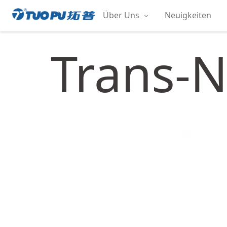
Zum
Über Uns
Neuigkeiten
Inhalt
拓
springen
普
Trans-N
·
科
技
平
台
型
企
业