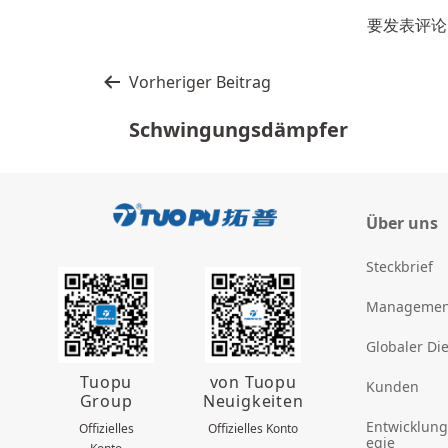
要发表评论
文
Vorheriger Beitrag
章
Schwingungsdämpfer
导
航
Über uns
Steckbrief
Managemen
Globaler Di
Tuopu
von Tuopu
Kunden
Group
Neuigkeiten
Entwicklung
Offizielles
Offizielles Konto
egie