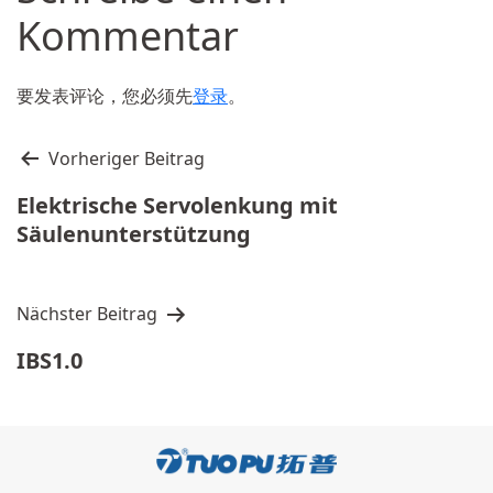
Kommentar
要发表评论，您必须先
登录
。
文
Vorheriger Beitrag
章
Elektrische Servolenkung mit
导
Säulenunterstützung
航
Nächster Beitrag
IBS1.0