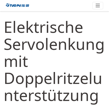
Zum
拓
Inhalt
springen
普
Elektrische
·
科
技
Servolenkung
平
台
mit
型
企
业
Doppelritzelu
nterstützung