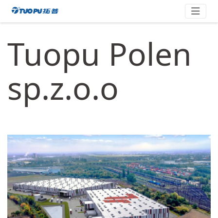
Zum
拓
Inhalt
springen
普
Tuopu Polen
·
科
技
sp.z.o.o
平
台
型
企
业