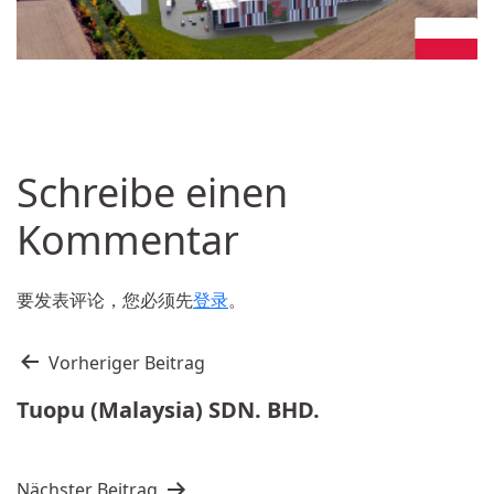
Schreibe einen
Kommentar
要发表评论，您必须先
登录
。
文
Vorheriger Beitrag
章
Tuopu (Malaysia) SDN. BHD.
导
航
Nächster Beitrag