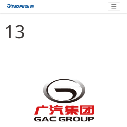
跳
拓
至
内
普
13
容
·
科
技
平
台
型
企
业