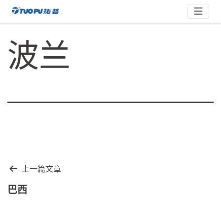
跳
拓
至
内
普
波兰
容
·
科
技
平
台
型
企
业
文
上一篇文章
章
巴西
导
航