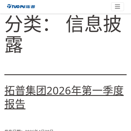
跳
拓
至
分类：
信息披
内
普
容
·
科
露
技
平
台
型
企
业
拓普集团2026年第一季度
报告