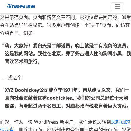
跳
拓
至
内
这是示范页面。页面和博客文章不同，它的位置是固定的，通常
普
容
会在站点导航栏显示。很多用户都创建一个“关于”页面，向访客
·
介绍自己。例如：
科
技
嗨，大家好！我白天是个邮递员，晚上就是个有抱负的演员。
平
这是我的网站。我住在北京，养了条吉通人性的狗叫小黑，我
台
喜欢艺术和旅行。
型
企
……或这个：
业
XYZ Doohickey公司成立于1971年，自从建立以来，我们一
直向社会贡献着优秀doohickies。我们的公司总部位于天朝
魔都，有着超过两千名员工，对魔都政府税收有着巨大贡献。
而您，作为一位 WordPress 新用户，我们建议您转到
您站点的
仪表盘
，删除本页面，然后创建包含您自己内容的新页面。祝您