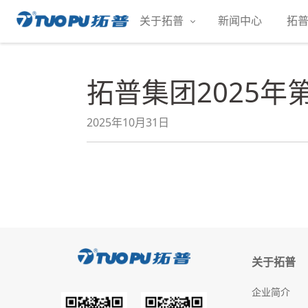
跳
关于拓普
新闻中心
拓
至
拓
内
普
容
·
拓普集团2025年
科
技
平
2025年10月31日
台
型
企
业
关于拓普
企业简介