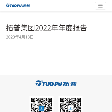
跳
拓
至
内
普
容
·
拓普集团2022年年度报告
科
技
2023年4月18日
平
台
型
企
业