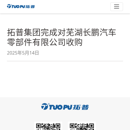
跳
拓
至
内
普
容
·
拓普集团完成对芜湖长鹏汽车
科
零部件有限公司收购
技
平
2025年5月14日
台
型
企
业