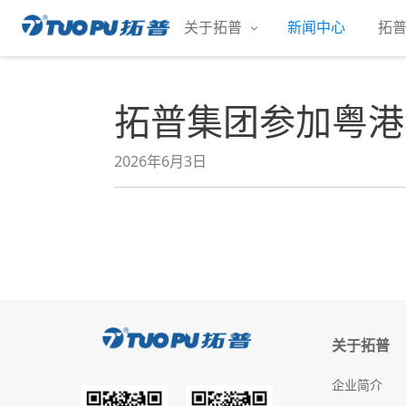
跳
关于拓普
新闻中心
拓
至
拓
内
普
容
·
拓普集团参加粤港
科
技
平
2026年6月3日
台
型
企
业
关于拓普
企业简介