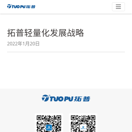
跳
拓
至
内
普
容
·
拓普轻量化发展战略
科
技
2022年1月20日
平
台
型
企
业