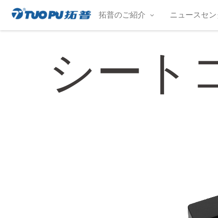
コ
拓普のご紹介
ニュースセン
ン
拓
テ
普
ン
シート
·
ツ
科
へ
技
ス
平
キ
ッ
台
プ
型
企
业