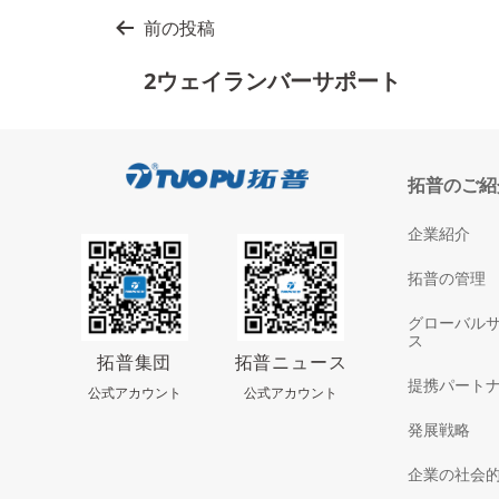
投
前の投稿
稿
2ウェイランバーサポート
ナ
ビ
拓普のご紹
ゲ
ー
企業紹介
シ
拓普の管理
ョ
グローバル
ス
ン
拓普集団
拓普ニュース
提携パート
公式アカウント
公式アカウント
発展戦略
企業の社会