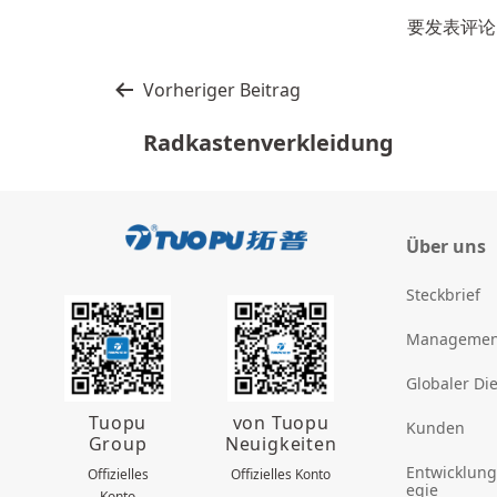
要发表评论
文
Vorheriger Beitrag
章
Radkastenverkleidung
导
航
Über uns
Steckbrief
Managemen
Globaler Di
Tuopu
von Tuopu
Kunden
Group
Neuigkeiten
Entwicklung
Offizielles
Offizielles Konto
egie
Konto