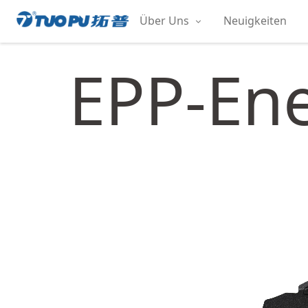
Zum
Über Uns
Neuigkeiten
Inhalt
拓
springen
普
EPP-En
·
科
技
平
台
型
企
业