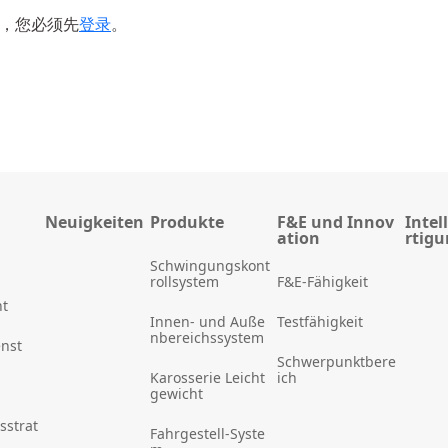
，您必须先
登录
。
Neuigkeiten
Produkte
F&E und Innov
Intel
ation
rtig
Schwingungskont
rollsystem
F&E-Fähigkeit
t
Innen- und Auße
Testfähigkeit
nbereichssystem
enst
Schwerpunktbere
Karosserie Leicht
ich
gewicht
sstrat
Fahrgestell-Syste