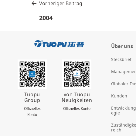
文
Vorheriger Beitrag
章
2004
导
航
Über uns
Steckbrief
Managemen
Globaler Di
Tuopu
von Tuopu
Kunden
Group
Neuigkeiten
Entwicklung
Offizielles
Offizielles Konto
egie
Konto
Zuständigke
reich