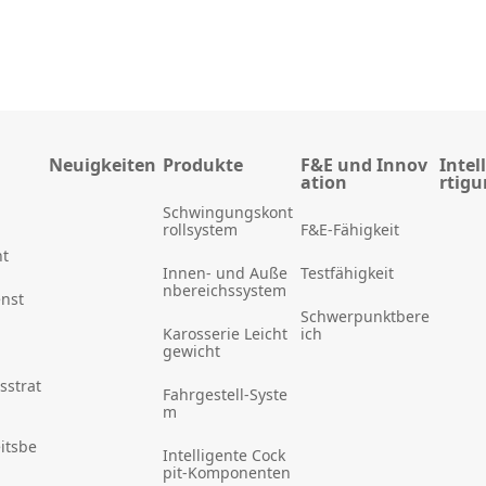
Neuigkeiten
Produkte
F&E und Innov
Intel
ation
rtig
Schwingungskont
rollsystem
F&E-Fähigkeit
t
Innen- und Auße
Testfähigkeit
nbereichssystem
enst
Schwerpunktbere
Karosserie Leicht
ich
gewicht
sstrat
Fahrgestell-Syste
m
itsbe
Intelligente Cock
pit-Komponenten