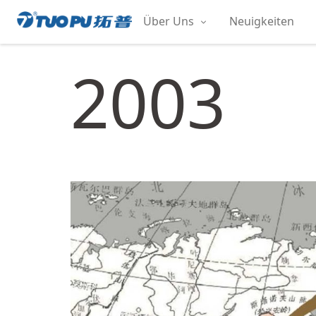
Zum
Über Uns
Neuigkeiten
Inhalt
拓
springen
普
2003
·
科
技
平
台
型
企
业