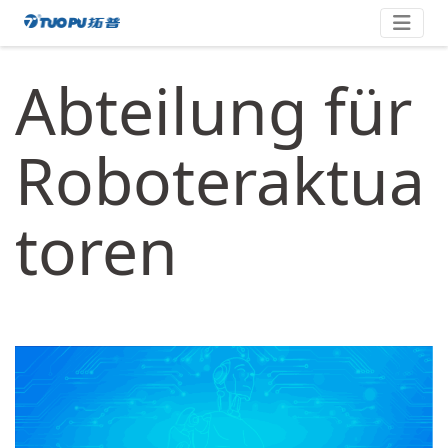
Zum
拓
Inhalt
springen
普
Abteilung für
·
科
技
Roboteraktua
平
台
toren
型
企
业