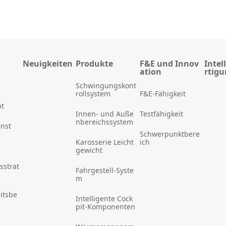
Neuigkeiten
Produkte
F&E und Innov
Intel
ation
rtig
Schwingungskont
rollsystem
F&E-Fähigkeit
t
Innen- und Auße
Testfähigkeit
nbereichssystem
enst
Schwerpunktbere
Karosserie Leicht
ich
gewicht
sstrat
Fahrgestell-Syste
m
itsbe
Intelligente Cock
pit-Komponenten