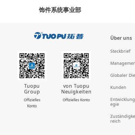
章
饰件系统事业部
导
航
Über uns
Steckbrief
Managemen
Globaler Di
Tuopu
von Tuopu
Kunden
Group
Neuigkeiten
Entwicklung
Offizielles
Offizielles Konto
egie
Konto
Zuständigke
reich