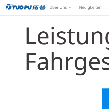
Zum
Über Uns
Neuigkeiten
Inhalt
拓
springen
普
Leistun
·
科
技
平
Fahrges
台
型
企
业