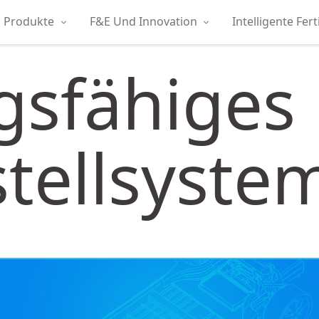
Produkte
F&E Und Innovation
Intelligente Fer
gsfähiges
tellsyste