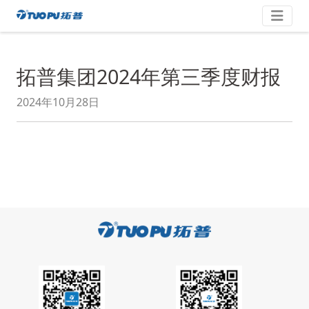
Zum
拓
Inhalt
springen
普
·
拓普集团2024年第三季度财报
科
技
2024年10月28日
平
台
型
企
业