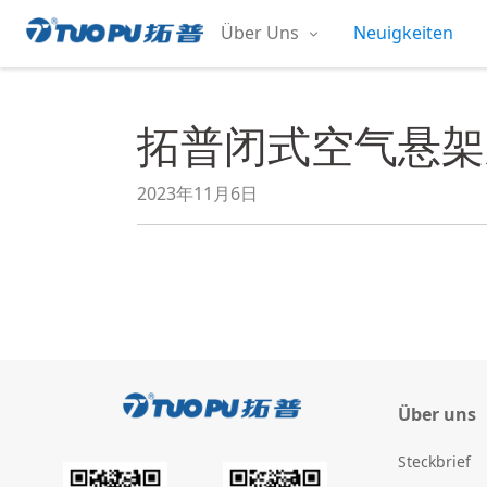
Zum
Über Uns
Neuigkeiten
Inhalt
拓
springen
普
·
拓普闭式空气悬架系
科
技
平
2023年11月6日
台
型
企
业
Über uns
Steckbrief