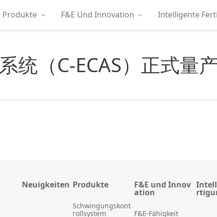
Produkte
F&E Und Innovation
Intelligente Fer
统（C-ECAS）正式量
Neuigkeiten
Produkte
F&E und Innov
Intel
ation
rtig
Schwingungskont
rollsystem
F&E-Fähigkeit